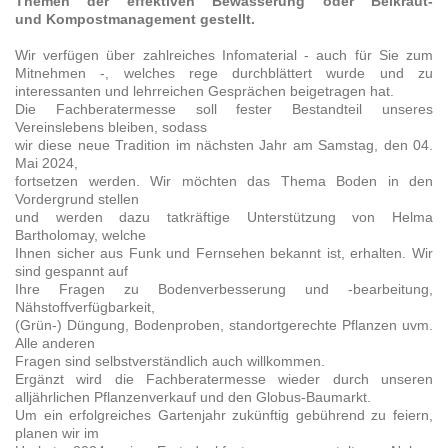
Themen der effektiven Bewässerung oder Beikraut-
und Kompostmanagement gestellt.
Wir verfügen über zahlreiches Infomaterial - auch für Sie zum
Mitnehmen -, welches rege durchblättert wurde und zu
interessanten und lehrreichen Gesprächen beigetragen hat.
Die Fachberatermesse soll fester Bestandteil unseres
Vereinslebens bleiben, sodass
wir diese neue Tradition im nächsten Jahr am Samstag, den 04.
Mai 2024,
fortsetzen werden. Wir möchten das Thema Boden in den
Vordergrund stellen
und werden dazu tatkräftige Unterstützung von Helma
Bartholomay, welche
Ihnen sicher aus Funk und Fernsehen bekannt ist, erhalten. Wir
sind gespannt auf
Ihre Fragen zu Bodenverbesserung und -bearbeitung,
Nähstoffverfügbarkeit,
(Grün-) Düngung, Bodenproben, standortgerechte Pflanzen uvm.
Alle anderen
Fragen sind selbstverständlich auch willkommen.
Ergänzt wird die Fachberatermesse wieder durch unseren
alljährlichen Pflanzenverkauf und den Globus-Baumarkt.
Um ein erfolgreiches Gartenjahr zukünftig gebührend zu feiern,
planen wir im