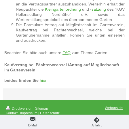
an die Vertragspartner auszuhändigen. Weiterhin erhält der
Neupächter die
Kleingartenordnung
und -
satzung
des "KGV
Hellersiedlung Nordhöhe" e.V. sowie das
Wertermittlungsprotokoll des übernommenen Garten.
Die Formulare Antrag auf Mitgliedschaft im Gartenverein,
Kaufvertrag bei Pächterwechsel, welche bei der
Gartenübernahme anfallen, können Sie unten einsehen
und ausdrucken.
Beachten Sie bitte auch unsere
FAQ
zum Thema Garten.
Kaufvertrag bei Pächterwechsel /Antrag auf Mitgliedschaft
im Gartenverein
beides finden Sie
hier
Webansicht
Druckversion
|
Sitemap
Kontakt
|
Impressum
|
Datenschutz
E-Mail
Anfahrt